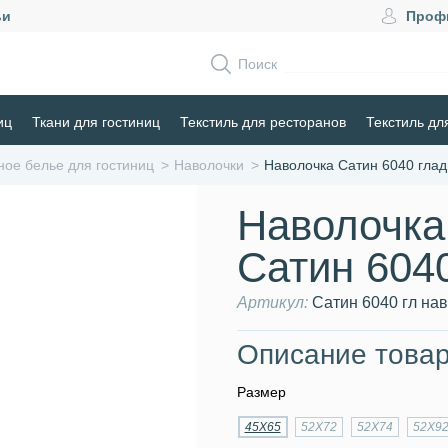
ьи
Проф
Поиск
иц
Ткани для гостиниц
Текстиль для ресторанов
Текстиль дл
ное белье для гостиниц
Наволочки
Наволочка Сатин 6040 глад
Наволочка
Сатин 604
Артикул:
Сатин 6040 гл нав
Описание товар
Размер
45Х65
52Х72
52Х74
52Х9