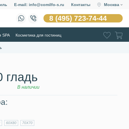
иль
E-mail: info@comilfo-s.ru
Контакты
Москва
8 (495) 723-74-44
я SPA
Косметика для гостиниц
ь
0 гладь
В наличии
а:
2
60Х80
70Х70