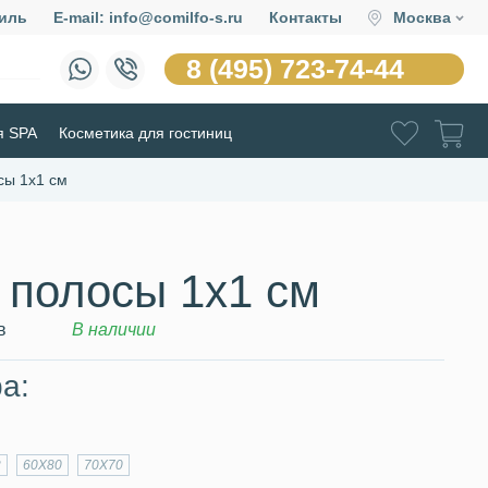
иль
E-mail: info@comilfo-s.ru
Контакты
Москва
8 (495) 723-74-44
я SPA
Косметика для гостиниц
сы 1х1 см
 полосы 1х1 см
в
В наличии
а:
2
60Х80
70Х70