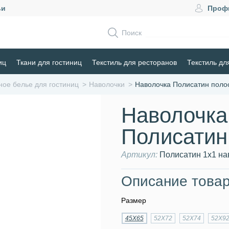
ьи
Проф
Поиск
иц
Ткани для гостиниц
Текстиль для ресторанов
Текстиль дл
ное белье для гостиниц
Наволочки
Наволочка Полисатин поло
Наволочка
Полисатин
Артикул:
Полисатин 1х1 на
Описание товар
Размер
45Х65
52Х72
52Х74
52Х9