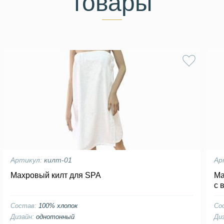
товары
Артикул:
килт-01
Ар
Махровый килт для SPA
Ма
с 
Состав:
100% хлопок
Со
Дизайн:
однотонный
Ди