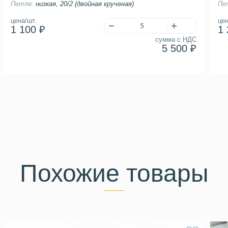
Петля:
низкая, 20/2 (двойная крученая)
Пе
цена/шт.
цен
1 100 ₽
1 
сумма с НДС
5 500 ₽
Похожие товары