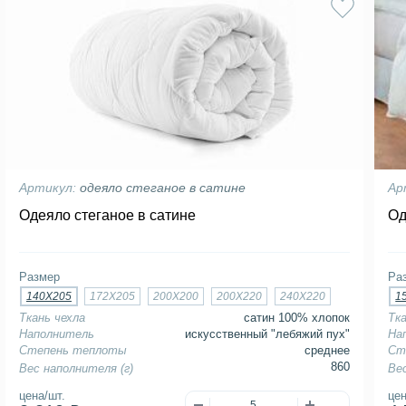
Артикул:
одеяло стеганое в сатине
Ар
Одеяло стеганое в сатине
Од
Размер
Ра
140Х205
172Х205
200Х200
200Х220
240Х220
1
Ткань чехла
сатин 100% хлопок
Тк
Наполнитель
искусственный "лебяжий пух"
На
Степень теплоты
среднее
Ст
860
Вес наполнителя (г)
Ве
цена/шт.
цен