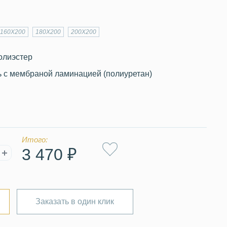
160Х200
180Х200
200Х200
олиэстер
ь с мембраной ламинацией (полиуретан)
Итого:
3 470 ₽
Заказать в один клик