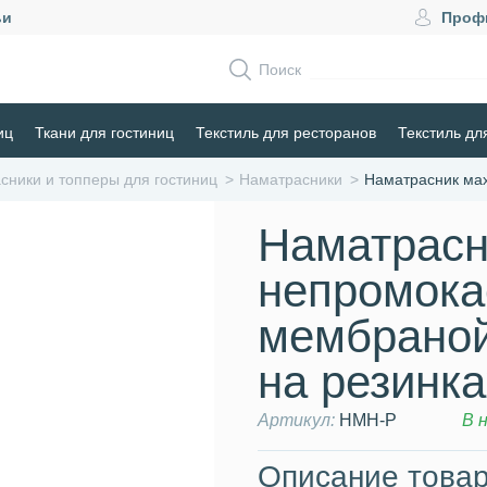
ьи
Проф
Поиск
иц
Ткани для гостиниц
Текстиль для ресторанов
Текстиль дл
сники и топперы для гостиниц
Наматрасники
Наматрасник ма
Наматрасн
непромока
мембрано
на резинка
Артикул:
НМН-Р
В 
Описание товар