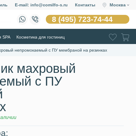
иль
E-mail: info@comilfo-s.ru
Контакты
Москва
8 (495) 723-74-44
я SPA
Косметика для гостиниц
хровый непромокаемый c ПУ мембраной на резинках
ик махровый
емый c ПУ
й
х
наличии
а: