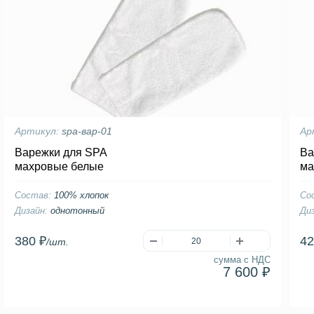
Артикул:
spa-вар-01
Ар
Варежки для SPA
Ва
махровые белые
ма
Состав:
100% хлопок
Со
Дизайн:
однотонный
Ди
380 ₽
42
/шт.
сумма с НДС
7 600 ₽