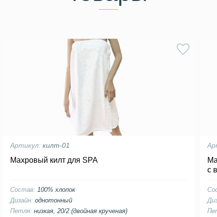
Артикул:
килт-01
Ар
Махровый килт для SPA
Ма
с 
Состав:
100% хлопок
Со
Дизайн:
однотонный
Ди
Петля:
низкая, 20/2 (двойная крученая)
Пе