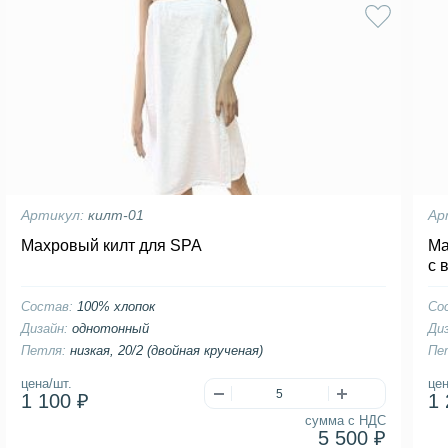
Артикул:
килт-01
Ар
Махровый килт для SPA
Ма
с 
Состав:
100% хлопок
Со
Дизайн:
однотонный
Ди
Петля:
низкая, 20/2 (двойная крученая)
Пе
цена/шт.
цен
1 100 ₽
1 
сумма с НДС
5 500 ₽