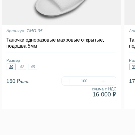
Артикул:
ТМО-05
Ар
Тапочки одноразовые махровые открытые,
Та
подошва 5мм
по
Размер
Ра
39
42
45
3
160 ₽
17
/шт.
сумма с НДС
16 000 ₽