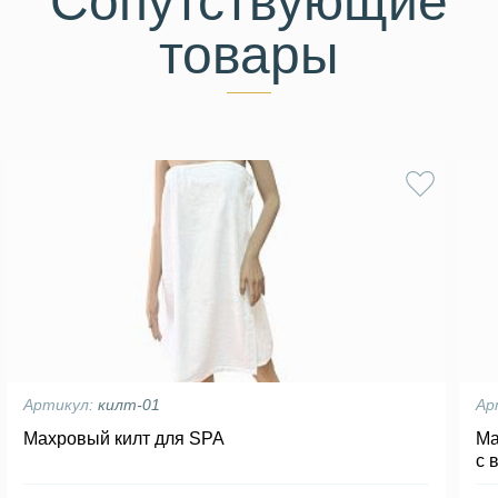
Сопутствующие
товары
Артикул:
килт-01
Ар
Махровый килт для SPA
Ма
с 