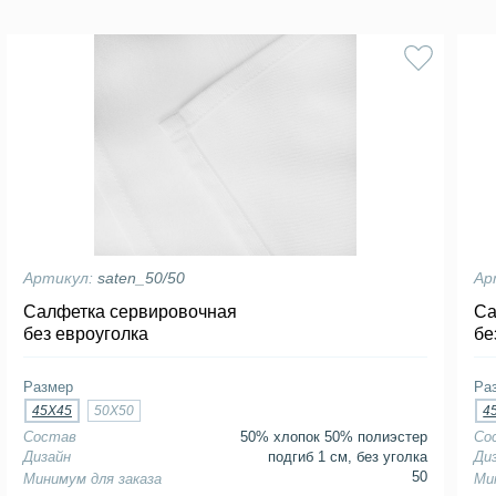
Артикул:
saten_50/50
Ар
Салфетка сервировочная
Са
без евроуголка
бе
Размер
Ра
45Х45
50Х50
4
Состав
50% хлопок 50% полиэстер
Со
Дизайн
подгиб 1 см, без уголка
Ди
50
Минимум для заказа
Ми