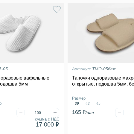
З-05
Артикул:
ТМО-05беж
норазовые вафельные
Тапочки одноразовые мах
подошва 5мм
открытые, подошва 5мм, б
Размер
5
39
42
45
165 ₽
/шт.
сумма с НДС
17 000 ₽