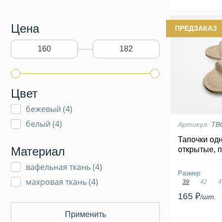
Цена
ПРЕДЗАКАЗ
Цвет
бежевый (
4
)
белый (
4
)
Артикул:
ТВ
Тапочки од
Материал
открытые, 
вафельная ткань (
4
)
Размер
махровая ткань (
4
)
39
42
4
165 ₽
/шт.
Применить