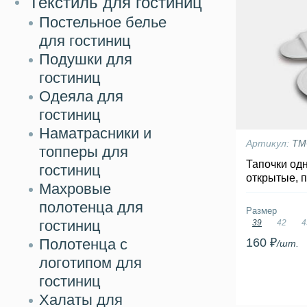
Текстиль для гостиниц
Постельное белье
для гостиниц
Подушки для
гостиниц
Одеяла для
гостиниц
Наматрасники и
Артикул:
ТМ
топперы для
Тапочки од
гостиниц
открытые, 
Махровые
полотенца для
Размер
гостиниц
39
42
4
Полотенца с
160 ₽
/шт.
логотипом для
гостиниц
Халаты для