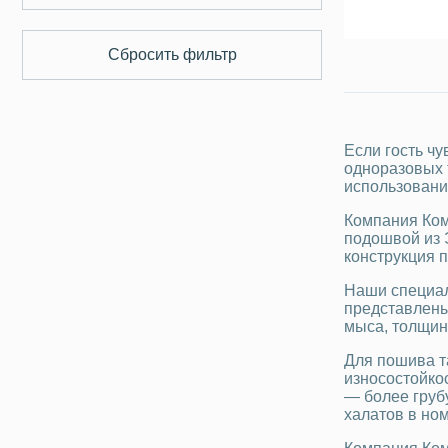
Сбросить фильтр
Если гость чу
одноразовых т
использовани
Компания Ком
подошвой из 
конструкция п
Наши специал
представлены
мыса, толщин
Для пошива т
износостойко
— более груб
халатов в но