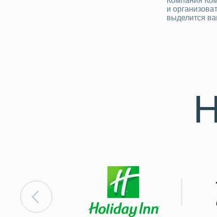
Компания Ком
и организоват
выделится ва
Н