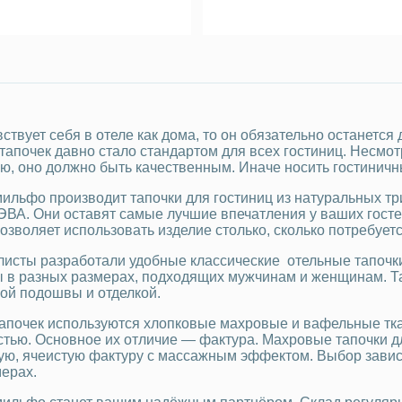
вствует себя в отеле как дома, то он обязательно останет
апочек давно стало стандартом для всех гостиниц. Несмотр
ю, оно должно быть качественным. Иначе носить гостиничн
ильфо производит тапочки для гостиниц из натуральных т
ЭВА. Они оставят самые лучшие впечатления у ваших гостей
озволяет использовать изделие столько, сколько потребуетс
исты разработали удобные классические отельные тапочк
 в разных размерах, подходящих мужчинам и женщинам. Та
ой подошвы и отделкой.
апочек используются хлопковые махровые и вафельные тк
стью. Основное их отличие — фактура. Махровые тапочки д
ую, ячеистую фактуру с массажным эффектом. Выбор зависи
мерах.