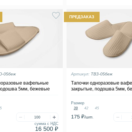
ПРЕДЗАКАЗ
О-05беж
Артикул:
ТВЗ-05беж
норазовые вафельные
Тапочки одноразовые ваф
подошва 5мм, бежевые
закрытые, подошва 5мм, б
Размер
5
39
42
45
175 ₽
/шт.
сумма с НДС
16 500 ₽