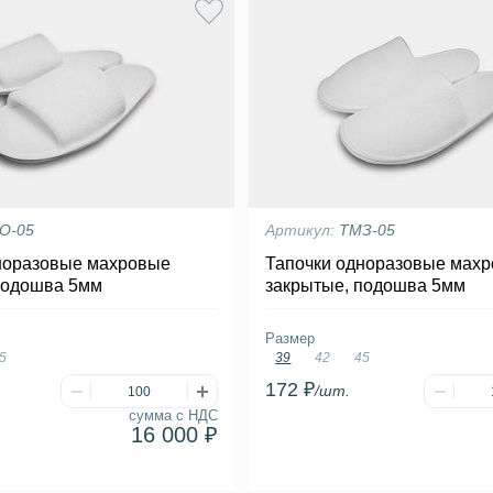
О-05
Артикул:
ТМЗ-05
норазовые махровые
Тапочки одноразовые мах
подошва 5мм
закрытые, подошва 5мм
Размер
5
39
42
45
172 ₽
/шт.
сумма с НДС
16 000 ₽