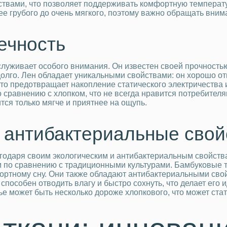
твами, что позволяет поддерживать комфортную температуру
ее грубого до очень мягкого, поэтому важно обращать внима
ечность
луживает особого внимания. Он известен своей прочность
долго. Лен обладает уникальными свойствами: он хорошо от
 что предотвращает накопление статического электричества 
о сравнению с хлопком, что не всегда нравится потребителя
вится только мягче и приятнее на ощупь.
и антибактериальные свой
годаря своим экологическим и антибактериальным свойства
м по сравнению с традиционными культурами. Бамбуковые т
ортному сну. Они также обладают антибактериальными свой
пособен отводить влагу и быстро сохнуть, что делает ег
лье может быть несколько дороже хлопкового, что может с