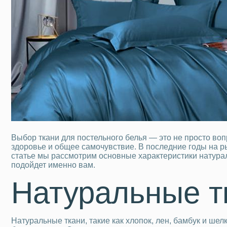
Выбор ткани для постельного белья — это не просто воп
здоровье и общее самочувствие. В последние годы на р
статье мы рассмотрим основные характеристики натурал
подойдет именно вам.
Натуральные тк
Натуральные ткани, такие как хлопок, лен, бамбук и ше