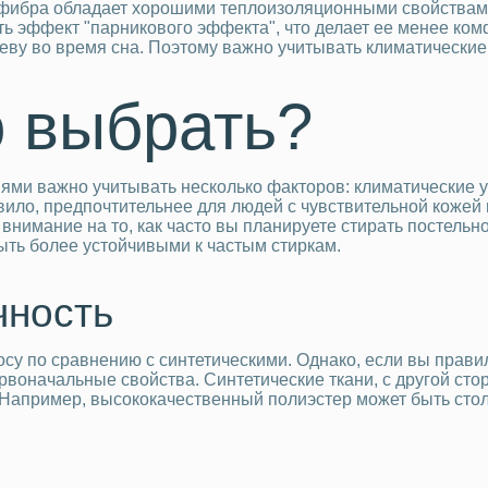
крофибра обладает хорошими теплоизоляционными свойствам
ь эффект "парникового эффекта", что делает ее менее ком
егреву во время сна. Поэтому важно учитывать климатическ
о выбрать?
ями важно учитывать несколько факторов: климатические у
авило, предпочтительнее для людей с чувствительной кожей 
внимание на то, как часто вы планируете стирать постельн
быть более устойчивыми к частым стиркам.
чность
носу по сравнению с синтетическими. Однако, если вы пра
ервоначальные свойства. Синтетические ткани, с другой сто
 Например, высококачественный полиэстер может быть столь