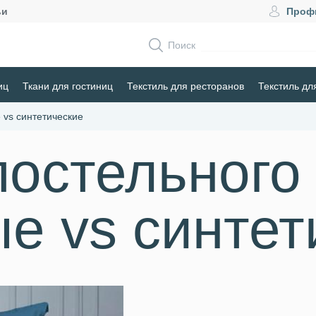
ьи
Проф
Поиск
иц
Ткани для гостиниц
Текстиль для ресторанов
Текстиль дл
 vs синтетические
постельного
е vs синтет