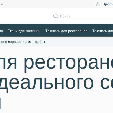
ьи
Проф
Поиск
иц
Ткани для гостиниц
Текстиль для ресторанов
Текстиль дл
ьного сервиса и атмосферы
ля ресторан
деального с
ы