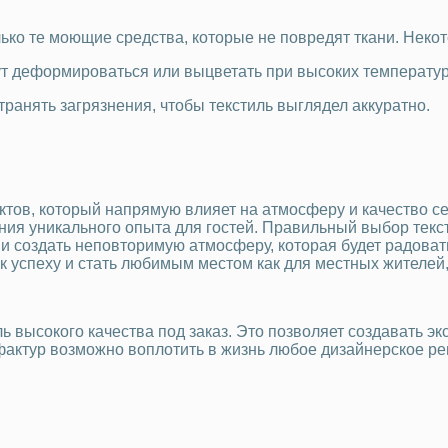
ько те моющие средства, которые не повредят ткани. Нек
ут деформироваться или выцветать при высоких температу
ранять загрязнения, чтобы текстиль выглядел аккуратно.
тов, который напрямую влияет на атмосферу и качество с
ания уникального опыта для гостей. Правильный выбор текс
и создать неповторимую атмосферу, которая будет радовать
 успеху и стать любимым местом как для местных жителей, 
 высокого качества под заказ. Это позволяет создавать эк
фактур возможно воплотить в жизнь любое дизайнерское р