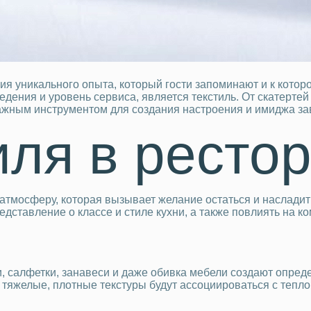
ия уникального опыта, который гости запоминают и к котор
дения и уровень сервиса, является текстиль. От скатерте
важным инструментом для создания настроения и имиджа за
иля в ресто
атмосферу, которая вызывает желание остаться и наслади
дставление о классе и стиле кухни, а также повлиять на ко
, салфетки, занавеси и даже обивка мебели создают опред
к тяжелые, плотные текстуры будут ассоциироваться с тепл