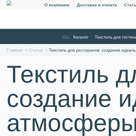
О компании
Доставка и оплата
Стат
Каталог
Текстиль для гостин
Главная
Статьи
Текстиль для ресторанов: создание идеал
Текстиль д
создание и
атмосфер