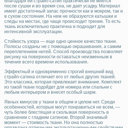
благодаря ей страйп-сатин практически не мнется
после сушки и во время сна, не дает усадку. Материал
имеет достаточный запас прочности как в мокром, так и
в сухом состоянии. На нем не образуются катышки и
следы на местах, где чаще происходит трение. То есть
ткань исключительно практична и подходит для
интенсивной эксплуатации.
Стойкость узора — еще одно ценное качество ткани.
Полосы созданы не с помощью окрашивания, а самим
переплетением нитей. Способ производства позволяет
рисунку на поверхности оставаться неизменным в
течение всего времени использования.
Эффектный и одновременно строгий внешний вид
страйп-сатина отличает его от любых других тканей.
Это классика, которая привлекает внимание. Комплект
из такой ткани подойдет для номера или спальни с
любым интерьером и внесет особый шарм.
Явных минусов у ткани в общем и целом нет. Среди
особенностей, которые могут понравиться не всем, —
чуть более блестящая и скользкая поверхность в
сравнении с гладким сатином. Второй значимый
момент — стоимость ткани. Но она полностью
оправдана отличными эксплуатационными свойствами